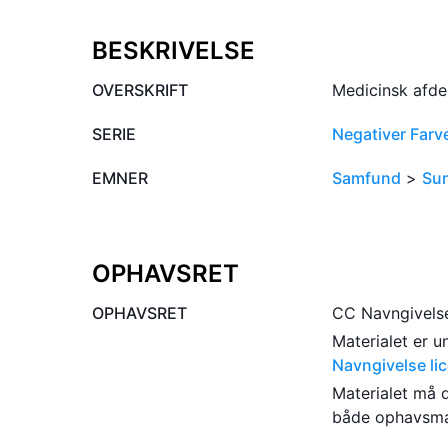
BESKRIVELSE
OVERSKRIFT
Medicinsk afdel
SERIE
Negativer Farv
EMNER
Samfund
>
Su
OPHAVSRET
OPHAVSRET
CC Navngivels
Materialet er 
Navngivelse li
Materialet må 
både ophavsma