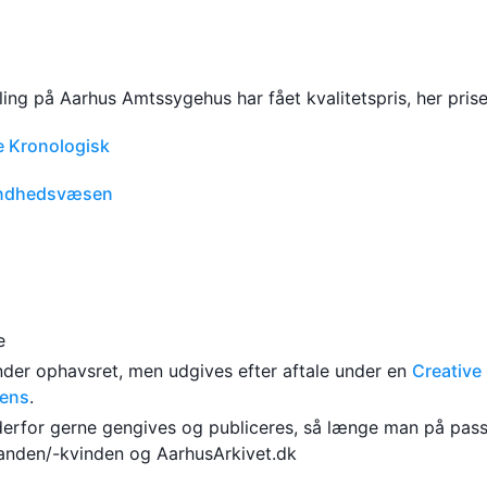
ing på Aarhus Amtssygehus har fået kvalitetspris, her pris
e Kronologisk
ndhedsvæsen
e
under ophavsret, men udgives efter aftale under en
Creativ
cens
.
derfor gerne gengives og publiceres, så længe man på pass
nden/-kvinden og AarhusArkivet.dk